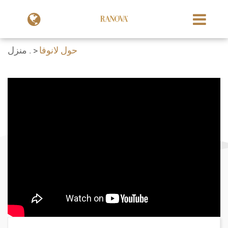
حول لانوفا
منزل .