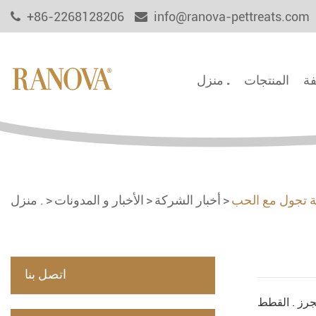
+86-2268128206
info@ranova-pettreats.com
فة
المنتجات
منزل .
ية تجول مع الحب
أخبار الشركة
الأخبار و المدونات
منزل .
اتصل بنا
جرز . القطط