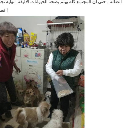
الضالة ، حتى أن المجتمع كله يهتم بصحة الحيوانات الأليفة ! نهاي
قصارى جهدكم ! عندما يكون لديك القوة ، الرجاء المساعدة في محطة الانقاذ من حولك !