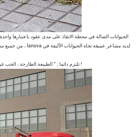
الحيوانات الضالة في محطة الانقاذ على مدى عقود باعتبارها واحدة
من جميع مناحى الحي
تلتزم دائما ; " الطبيعة الطازجة ، الحب غير محدود " ؛ مفهوم العلامة التجارية لا يتزعزع ! بعد العاصفة ، القلب الأصلي لم يتغير !