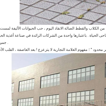
 من الكلاب والقطط الضالة الانقاذ اليوم ، حب الحيوانات الأليفة لمس
اة . باعتبارها واحدة من الشركات الرائدة في صناعة أغذية الحيوانات الأليفة ، lanova لديه مشاعر عميقة تجاه ا
جميع أنحاء العالم .