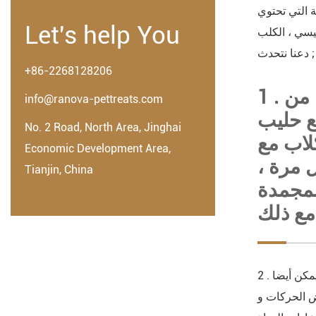
ة التي تحتوي
Let's help You
ئيسي ، الكلب
; دعنا نتحدث
+86-2268128206
1 . إذا كان الكلب هو صغير جدا ، فإنه لا يصلح لتغذية الكلب الغذاء . لأن الكلاب أقل من
info@ranova-pettreats.com
ع حليب
No. 2 Road, North Area, Jinghai
كلاب مع
Economic Development Area,
ل مرة ،
Tianjin, China
المجمدة
مكن أيضا
عض الحركات و