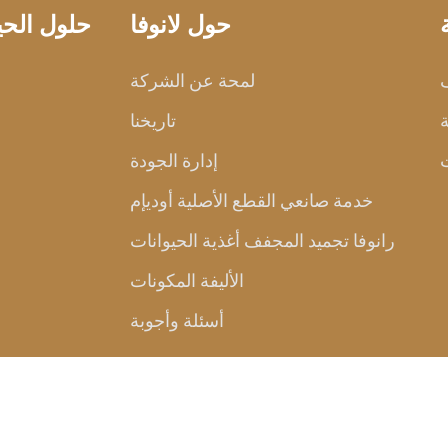
حول لانوفا
حلول الحيو
ف
لمحة عن الشركة
ة
تاريخنا
إدارة الجودة
خدمة صانعي القطع الأصلية أوديإم
رانوفا تجميد المجفف أغذية الحيوانات
الأليفة المكونات
أسئلة وأجوبة
الحقوق محفوظة )
Tianjin Ranova Petfood Co., Ltd.