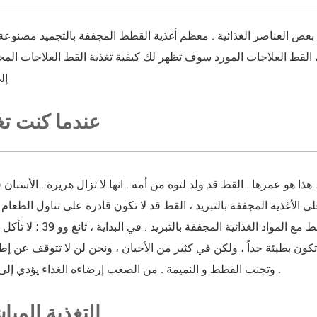
بعض العناصر الغذائية . معظم أغذية القطط المجففة بالتجميد مصنوعة 
ل ، القط العلاجات المورد سوف تظهر لك كيفية تغذية القط العلاجات المج
إل
1 . عندما كنت ت
 هذا هو عمرها . القط قد ولد لتوه من أمه . انها لا تزال هريرة . الأسنان 
لى الأغذية المجففة بالتبريد ، القط قد لا تكون قادرة على تناول الطعام 
الانتظار حتى القط ينمو إلى ثلاثة أشهر من العمر والبدء في تغذية ا
تكون بطيئة جداً ، ولكن في كثير من الأحيان ، ونحن لن لا تتوقف عن إ
وتجنب القطط و النميمة . من الصعب إرضاءه الغذاء يؤدي إلى سوء التغذية .
2 . التغذية المب