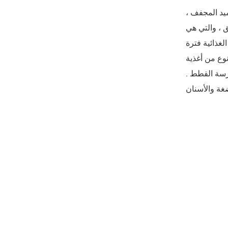
، وهناك أيضا العديد من أصحاب القطط الذين شاهدوا هذه و لا و 39 ؛ لا أعرف من أين أبدأ يمكنك الرجوع إلى بلدي أغذية الحيوانات الأليفة . تجميد المجفف
ق ، والتي هي
لغذائية فترة
نوع من أغذية
ارسة القطط .