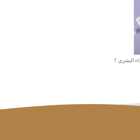
اء البشري ؟