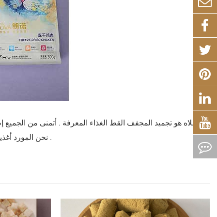
أعلاه هو تجميد المجفف القط الغذاء المعرفة . أتمنى من الجميع
نحن المورد أغذية الحيوانات الأليفة . شعرت إن أنت تكون راغبة في منتوجاتنا , رجاء حرّة أن اتّصل بنا .