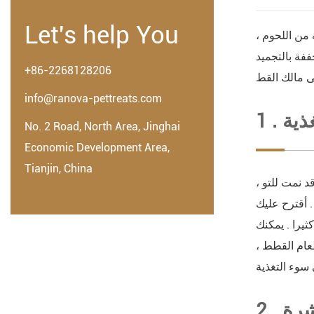
Let's help You
من اللحوم ،
ففة بالتجميد
+86-2268128206
ى مالك القط
info@ranova-pettreats.com
غذية
No. 2 Road, North Area, Jinghai
Economic Development Area,
Tianjin, China
قد نمت للتو ،
. أقترح عليك
لقط مع المواد الغذائية المجففة بالتبريد . في البداية ، تانغ وو 39 ؛ لا تأكل كثيرا . يمكنك
طعام القطط ،
اشرة