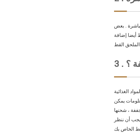
باشرة . بعض
ط أيضا إضافة
فة ؟
واد الغذائية
معلومات يمكن
ففة ، شحنها
 يجب أن ننظر