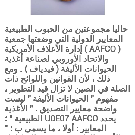
حاليا مجموعتين من الحبوب الطبيعية
المعايير الدولية التي وضعتها جمعية
إدارة الأعلاف الأمريكية ( AAFCO )
والاتحاد الأوروبي لصناعة أغذية
الحيوانات الأليفة ( فيدياف ) . ومع
ذلك ، لأن القوانين واللوائح ذات
الصلة في الصين لا تزال قيد التطوير ،
مفهوم " الحيوانات الأليفة " ليست
واضحة معايير التصديق . " الأغذية
الطبيعية " ؛ U0E07 AAFCO يحدد
المعايير : أولا ، ما يسمى ب ؛ "