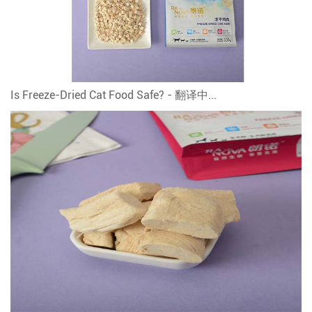
Is Freeze-Dried Cat Food Safe? - 翻译中...