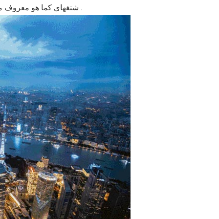
شنغهاي كما هو معروف مدينة السحر . وبسبب هذا الجذب العميق أيضا؛ " أريد أن أهرب " و " لا يهرب " ؛ شعور .