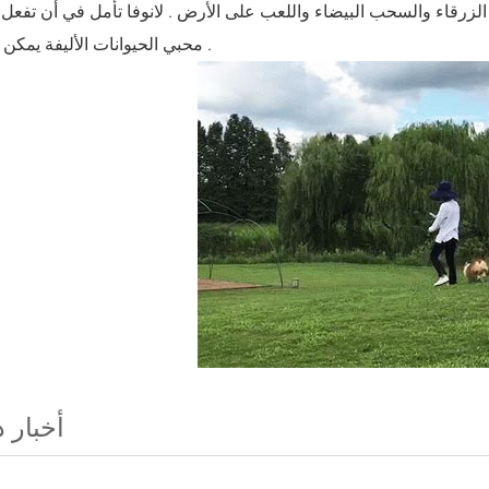
قاء والسحب البيضاء واللعب على الأرض . لانوفا تأمل في أن تفعل أكثر من ذلك . U0E07 رانوفا تتطلع إلى الحدث ا
محبي الحيوانات الأليفة يمكن أن تنضم إلينا .
أخبار 