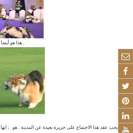
& & 39 ; هذا هو أيضا لأن المؤسسين تريد أن توفر الحيوانات الأليفة مع أكثر طبيعية ولذيذة الغذاء .
يحب عقد هذا الاجتماع على جزيرة بعيدة عن المدينة . هو ; انها