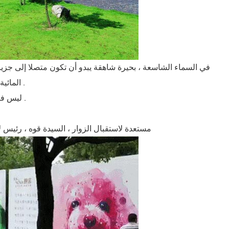
في السماء الشاسعة ، بحيرة شاهقة يبدو أن تكون متصلا إلى جزيرة 
المائية التي رسمها الرسامين السنغافوريين الشهير لانوفا اصطف في طريقهم إلى الجزيرة .
ليس فقط قوة دافعة هائلة ، ولكن أيضا تصبح نقطة ساخنة التصوير لمحبي الحيوانات الأليفة .
مستعدة لاستقبال الزوار ، السيدة قوه ، رئيس ل