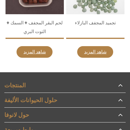
تجميد المجفف البازلاء
لحم البقر المجفف + السمك +
التوت البري
شاهد المزيد
شاهد المزيد
المنتجات
حلول الحيوانات الأليفة
حول لانوفا
روابط سريعة