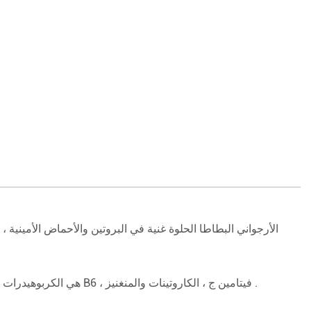
الأرجواني البطاطا الحلوة غنية في البروتين والأحماض الأمينية
الأرجواني البطاطا الحلوة ، كنوع ; الأطعمة المجمدة والمجففة U0E07 هي الكربوهيدرات جيدة جدا ، وأفضل من الأرز والبطاطا . كما أنها توفر الألياف ، فيتامين B6 ، فيتامين ج ، الكاروتينات والمنغنيز .