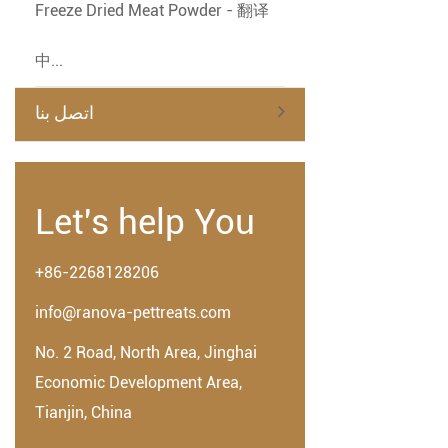
Freeze Dried Meat Powder - 翻译
中...
اتصل بنا
Let's help You
+86-2268128206
info@ranova-pettreats.com
No. 2 Road, North Area, Jinghai
Economic Development Area,
Tianjin, China