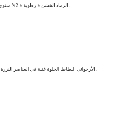
الرماد الخشن ≤ رطوبة ≤ 2% منتوج عمل ; والأهم من ذلك ، أنها غنية في السيلينيوم الأنثوسيانين ، ويمكن منع الشيخوخة .
الأرجواني البطاطا الحلوة غنية في العناصر النزرة ، والعناصر النزرة تساعد على الحفاظ على وتنظيم الدورة الدموية وإفراز الجسم .