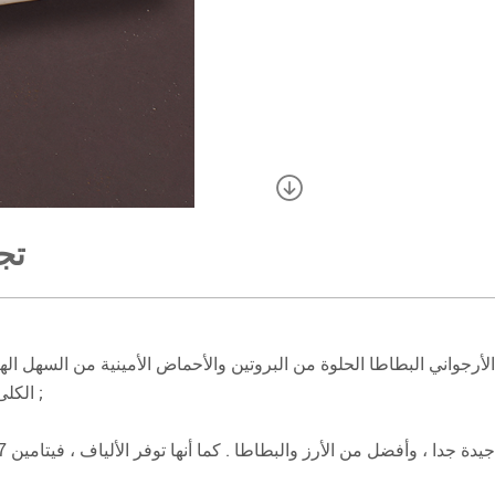
تج
 ، الأرجواني البطاطا الحلوة من البروتين والأحماض الأمينية من السه
الكلى والكبد ضمور النسيج الضام ، وبالتالي تحسين الحصانة نبسب نبسب ;