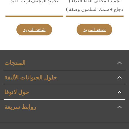
تجميد المجفف القط الغذاء (
تجميد المجفف أرنب الكبد
دجاج + سمك السلمون وصفة )
شاهد المزيد
شاهد المزيد
المنتجات
حلول الحيوانات الأليفة
حول لانوفا
روابط سريعة