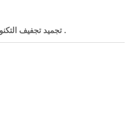
تجميد تجفيف التكنولوجيا يحتفظ اللون الأصلي والشكل . طعم هش .