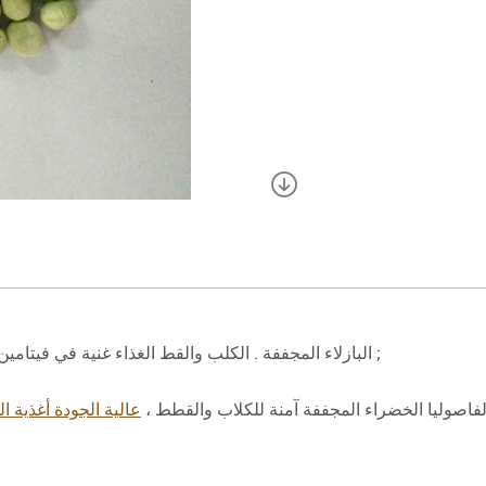
البازلاء المجففة . الكلب والقط الغذاء غنية في فيتامين ب ، النحاس ، الزنك ، والمغنيسيوم والبوتاسيوم والسكريات . نبسب ;
الفاصوليا الخضراء المجففة آمنة للكلاب والقطط ،
عالية الجودة أغذية ال