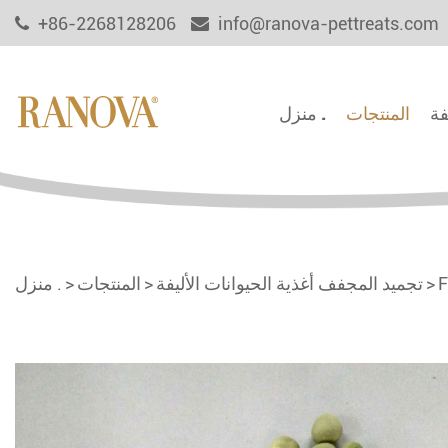
+86-2268128206
info@ranova-pettreats.com
فة
المنتجات
منزل .
F
تجميد المجفف أغذية الحيوانات الأليفة
المنتجات
منزل .