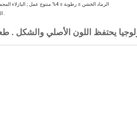
الرماد الخشن ≤ رطوبة ≤ 4% منتوج عمل ; البازلاء المجمدة والمجففة
الخام الطازجة .