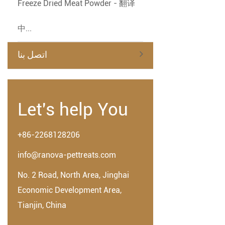
Freeze Dried Meat Powder - 翻译
中...
اتصل بنا
Let's help You
+86-2268128206
info@ranova-pettreats.com
No. 2 Road, North Area, Jinghai
Economic Development Area,
Tianjin, China